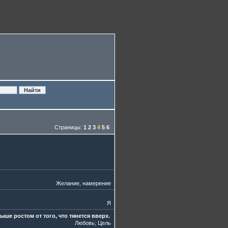
Страницы:
1
2
3
4
5
6
Желание, намерение
Я
ше ростом от того, что тянется вверх.
Любовь
;
Цель