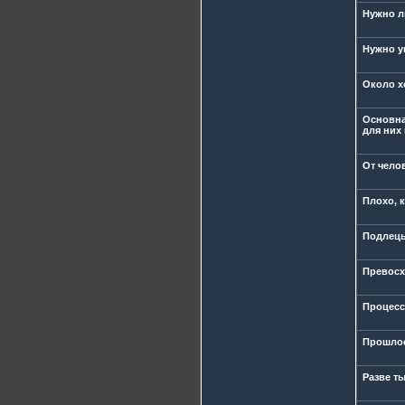
Нужно лю
Нужно у
Около х
Основная
для них 
От чело
Плохо, к
Подлецы
Превосх
Процесс
Прошлое 
Разве ты