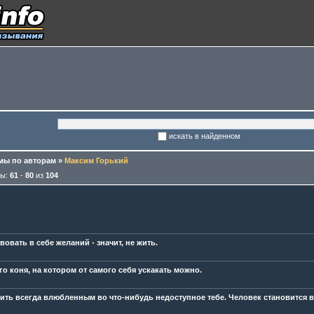
искать в найденном
ы по авторам
»
Максим Горький
мы:
61
-
80
из
104
вовать в себе желаний - значит, не жить.
го коня, на котором от самого себя ускакать можно.
ить всегда влюбленным во что-нибудь недоступное тебе. Человек становится вы