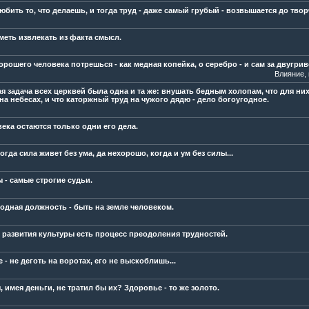
бить то, что делаешь, и тогда труд - даже самый грубый - возвышается до твор
меть извлекать из факта смысл.
орошего человека потрешься - как медная копейка, о серебро - и сам за двугри
Влияние,
 задача всех церквей была одна и та же: внушать бедным холопам, что для них 
на небесах, и что каторжный труд на чужого дядю - дело богоугодное.
века остаются только одни его дела.
огда сила живет без ума, да нехорошо, когда и ум без силы...
 - самые строгие судьи.
одная должность - быть на земле человеком.
 развития культуры есть процесс преодоления трудностей.
- не деготь на воротах, его не выскоблишь...
, имея деньги, не тратил бы их? Здоровье - то же золото.