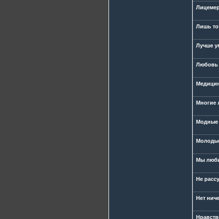
Лицемер
Лишь то
Лучше у
Любовь 
Медицин
Многие 
Модные 
Молодые
Мы люби
Не расс
Нет нич
Нравств