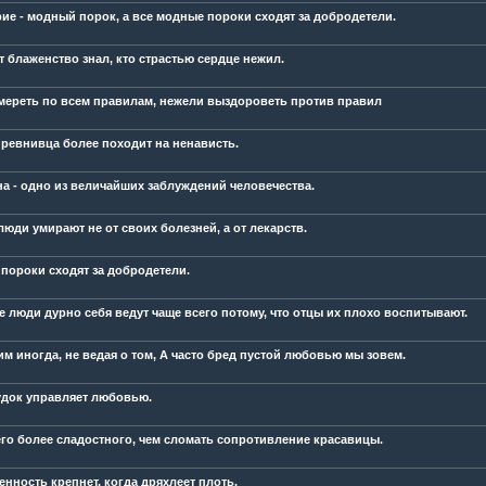
ие - модный порок, а все модные пороки сходят за добродетели.
т блаженство знал, кто страстью сердце нежил.
мереть по всем правилам, нежели выздороветь против правил
ревнивца более походит на ненависть.
а - одно из величайших заблуждений человечества.
люди умирают не от своих болезней, а от лекарств.
пороки сходят за добродетели.
 люди дурно себя ведут чаще всего потому, что отцы их плохо воспитывают.
м иногда, не ведая о том, А часто бред пустой любовью мы зовем.
удок управляет любовью.
его более сладостного, чем сломать сопротивление красавицы.
енность крепнет, когда дряхлеет плоть.