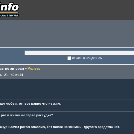
искать в найденном
ы по авторам
»
Мольер
мы:
21
-
40
из
44
нал любви, тот все равно что не жил.
 раз в жизни не терял рассудка?
счур насчет рогов опаслив, Тот вовсе не женись - другого средства нет.