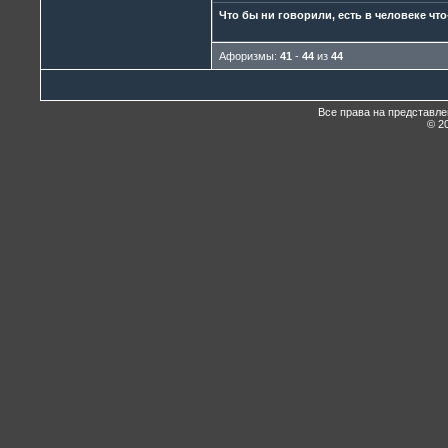
Что бы ни говорили, есть в человеке что
Афоризмы:
41
-
44
из
44
Все права на представл
© 20