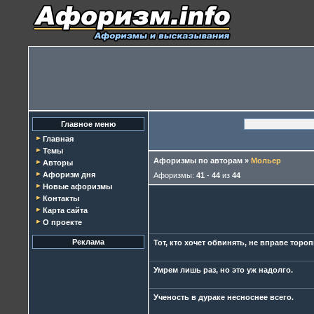
Главное меню
Главная
Темы
Афоризмы по авторам
»
Мольер
Авторы
Афоризм дня
Афоризмы:
41
-
44
из
44
Новые афоризмы
Контакты
Карта сайта
О проекте
Реклама
Тот, кто хочет обвинять, не вправе тороп
Умрем лишь раз, но это уж надолго.
Ученость в дураке несноснее всего.