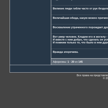
Великие люди гибли часто от рук бездел
Величайшая обида, какую можно причинит
Восхваление утраченного порождает др
Вот умер человек. Кладем его в могилу -
И вместе с ним добро, что сделать он ус
И помним только то, что было в нем дур
Вражда злоречива.
Афоризмы:
1
-
20
из
145
Все права на представл
© 20