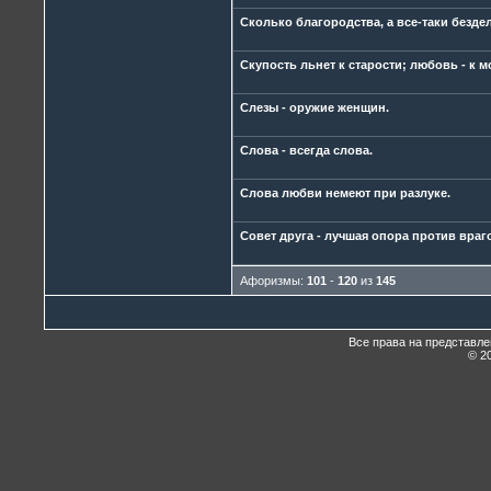
Сколько благородства, а все-таки безде
Скупость льнет к старости; любовь - к 
Слезы - оружие женщин.
Слова - всегда слова.
Слова любви немеют при разлуке.
Совет друга - лучшая опора против враг
Афоризмы:
101
-
120
из
145
Все права на представл
© 20