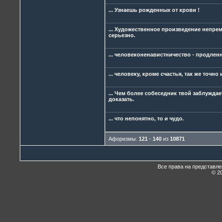
... Узнаешь рожденных от крови !
... Художественное произведение непре
серьезно.
... человеконенавистничество - продлен
... человеку, кроме счастья, так же точ
... Чем более собеседник твой заблуждае
доказать.
... что непонятно, то и чудо.
Афоризмы:
121
-
140
из
10871
Все права на представл
© 20