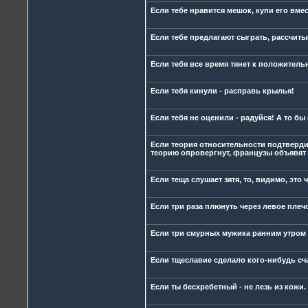
Если тебе нравится мешок, купи его вмес
Если тебе предлагают сыграть, рассчитыв
Если тебя все время тянет к положител
Если тебя кинули - расправь крылья!
Если тебя не оценили - радуйся! А то бы
Если теория относительности подтвердит
теорию опровергнут, французы объявят 
Если теща слушает зятя, то, видимо, это 
Если три раза плюнуть через левое плечо
Если три смурных мужика ранним утром ид
Если тщеславие сделало кого-нибудь счас
Если ты бесхребетный - не лезь из кожи.