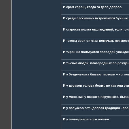
И срам хорош, когда за дело доброе.
И среди пассивных встречаются буйные.
И старость полна наслаждений, если тол
И тексты свои он стал помечать неизве
И тиран не пользуется свободой убежде
И тысяча людей, благородных по рожден
И у бездельника бывают мозоли – но толь
И у дураков голова болит, но как они эт
И у меня, как у всякого верующего, бывае
И у папуасов есть добрая традиция - пос
И у пилигримов ноги потеют.