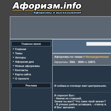
Главное меню
Главная
Темы
Афоризмы по темам
»
Неопределенная
Авторы
Афоризм дня
Афоризмы:
3581
-
3600
из
10871
Новые афоризмы
Контакты
Карта сайта
О проекте
Реклама
И собака в столице лает центральнее.
И спросит Бог:
- Никем не ставший,
Зачем ты жил? Что смех твой значит?
- Я утешал рабов уставших, - отвечу я.
И Бог заплачет.