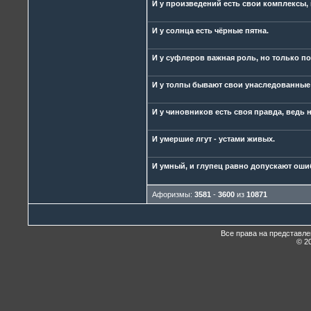
И у произведений есть свои комплексы, 
И у солнца есть чёрные пятна.
И у суфлеров важная роль, но только по
И у толпы бывают свои унаследованные
И у чиновников есть своя правда, ведь
И умершие лгут - устами живых.
И умный, и глупец равно допускают ошибк
Афоризмы:
3581
-
3600
из
10871
Все права на представл
© 20