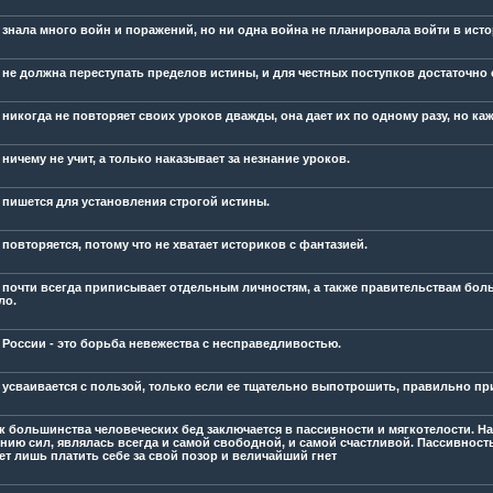
 знала много войн и поражений, но ни одна война не планировала войти в ист
 не должна переступать пределов истины, и для честных поступков достаточно
 никогда не повторяет своих уроков дважды, она дает их по одному разу, но каж
ничему не учит, а только наказывает за незнание уроков.
 пишется для установления строгой истины.
повторяется, потому что не хватает историков с фантазией.
 почти всегда приписывает отдельным личностям, а также правительствам боль
ло.
 России - это борьба невежества с несправедливостью.
 усваивается с пользой, только если ее тщательно выпотрошить, правильно пр
к большинства человеческих бед заключается в пассивности и мягкотелости. На
нию сил, являлась всегда и самой свободной, и самой счастливой. Пассивность
ет лишь платить себе за свой позор и величайший гнет