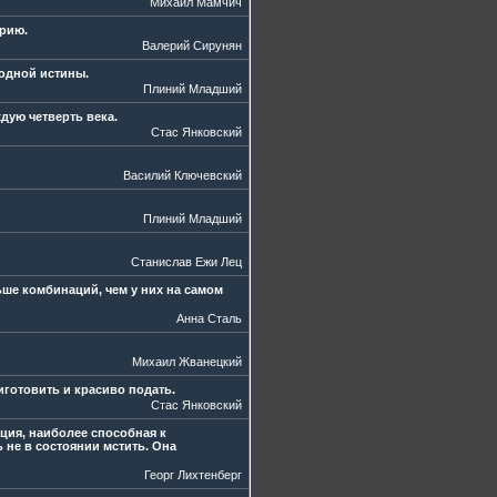
Михаил Мамчич
орию.
Валерий Сирунян
 одной истины.
Плиний Младший
дую четверть века.
Стас Янковский
Василий Ключевский
Плиний Младший
Станислав Ежи Лец
ше комбинаций, чем у них на самом
Анна Сталь
Михаил Жванецкий
иготовить и красиво подать.
Стас Янковский
ция, наиболее способная к
 не в состоянии мстить. Она
Георг Лихтенберг