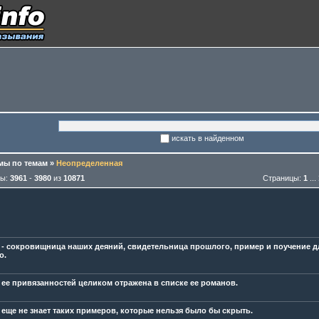
искать в найденном
ы по темам
»
Неопределенная
мы:
3961
-
3980
из
10871
Страницы:
1
...
 - сокровищница наших деяний, свидетельница прошлого, пример и поучение д
о.
 ее привязанностей целиком отражена в списке ее романов.
 еще не знает таких примеров, которые нельзя было бы скрыть.