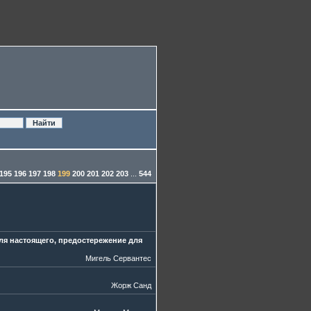
195
196
197
198
199
200
201
202
203
...
544
ля настоящего, предостережение для
Мигель Сервантес
Жорж Санд