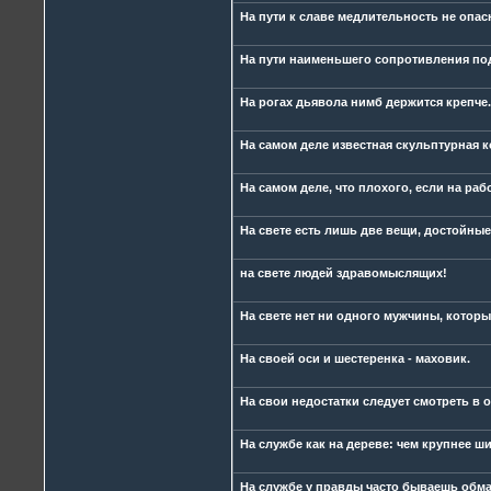
На пути к славе медлительность не опас
На пути наименьшего сопротивления по
На рогах дьявола нимб держится крепче.
На самом деле известная скульптурная 
На самом деле, что плохого, если на ра
На свете есть лишь две вещи, достойные 
на свете людей здравомыслящих!
На свете нет ни одного мужчины, кото
На своей оси и шестеренка - маховик.
На свои недостатки следует смотреть в о
На службе как на дереве: чем крупнее ш
На службе у правды часто бываешь обм