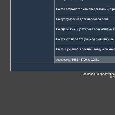
На сто астрологов сто предсказаний, а р
На супружеский долг набежала пеня.
На сцене жизни у каждого свое амплуа, 
На тех кто впал без умысла в ошибку, не
На то и ум, чтобы достичь того, чего хоч
Афоризмы:
5681
-
5700
из
10871
Все права на представл
© 20