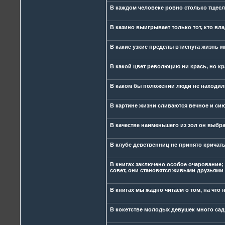
В каждом человеке ровно столько тщесла
В казино выигрывает только тот, кто вла
В какие узкие пределы втиснута жизнь 
В какой цвет революцию ни крась, но кра
В каком бы положении люди не находилис
В картине жизни сливаются вечное и си
В качестве наименьшего из зол он выбр
В клубе девственниц не принято кричать
В книгах заключено особое очарование;
совет, они становятся живыми друзьями 
В книгах мы жадно читаем о том, на что
В кокетстве молодых девушек много сади