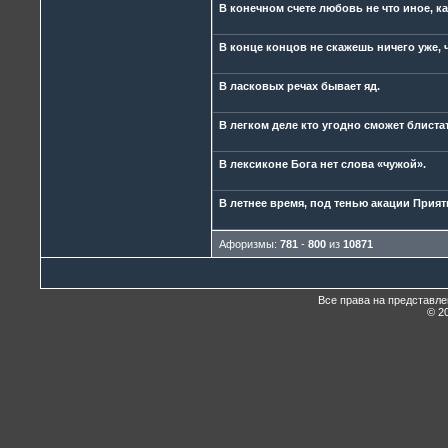
В конечном счете любовь не что иное, к
В конце концов не скажешь ничего уже, 
В ласковых речах бывает яд.
В легком деле кто угодно сможет блиста
В лексиконе Бога нет слова «чужой».
В летнее время, под тенью акации Прият
Афоризмы:
781
-
800
из
10871
Все права на представл
© 20