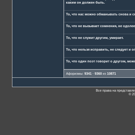
каким он должен быть.
То, что нас можно обманывать снова и с
То, что не вызывает сомнения, не одолее
То, что не служит другим, умирает.
То, что нельзя исправить, не следует и о
То, что один поэт говорит о другом, мож
Афоризмы:
9341
-
9360
из
10871
Все права на представл
© 20