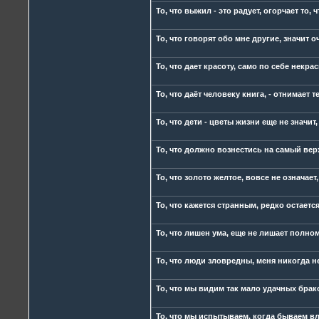
То, что выжил - это радует, огорчает то, ч
То, что говорят обо мне другие, значит о
То, что дает красоту, само по себе некраси
То, что даёт человеку книга, - отнимает т
То, что дети - цветы жизни еще не значит,
То, что должно вознестись на самый верх
То, что золото желтое, вовсе не означает
То, что кажется странным, редко остает
То, что лишен ума, еще не лишает полно
То, что люди зловредны, меня никогда не
То, что мы видим так мало удачных брако
То, что мы испытываем, когда бываем в