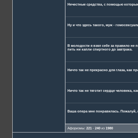
Нечестные средства, с помощью которых 
Ну и что здесь такого, муж - гомосексуал
В молодости я взял себе за правило не п
пить ни капли спиртного до завтрака.
Ничто так не прекрасно для глаза, как п
Ничто так не тяготит сердце человека, к
Ваша опера мне понравилась. Пожалуй, я
Афоризмы:
221
-
240
из
1980