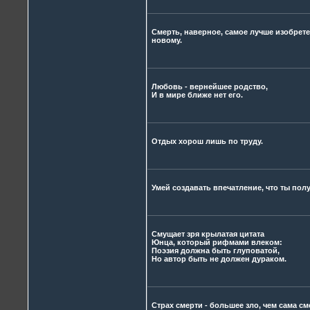
Смерть, наверное, самое лучше изобрет
новому.
Любовь - вернейшее родство,
И в мире ближе нет его.
Отдых хорош лишь по труду.
Умей создавать впечатление, что ты пол
Смущает зря крылатая цитата
Юнца, который рифмами влеком:
Поэзия должна быть глуповатой,
Но автор быть не должен дураком.
Страх смерти - большее зло, чем сама см