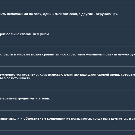
ыть непохожими на всех, одни изменяют себя, а другие - окружающих.
рят больше глазам, чем ушам.
 страсть в мире не может сравниться со страстным желанием править чужую ру
зусловно установлено: христианскую религию защищают скорей люди, которые к
ы в ее истинности.
е времена трудно уйти в тень.
ные мысли и объективные концепции не появляются, когда им вздумается, и за