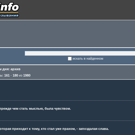
искать в найденном
 дня: архив
мы:
161
-
180
из
1980
прежде чем стать мыслью, была чувством.
оторая приходит к тому, кто стал уже прахом, - запоздалая слава.