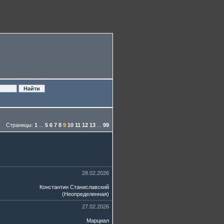
Страницы:
1
...
5
6
7
8
9
10
11
12
13
...
99
28.02.2026
Константин Станиславский
(
Неопределенная
)
27.02.2026
Марциал