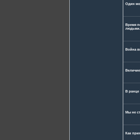
Один мо
Время п
людьми
Война в
Величие 
В ранце
Мы не с
Как прия