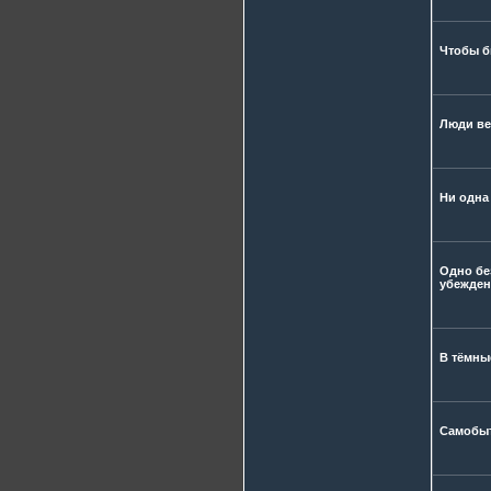
Чтобы б
Люди ве
Ни одна
Одно бе
убежден
В тёмны
Самобыт