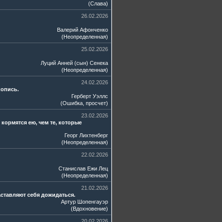
(
Слава
)
26.02.2026
Валерий Афонченко
(
Неопределенная
)
25.02.2026
Луций Анней (сын) Сенека
(
Неопределенная
)
24.02.2026
копись.
Герберт Уэллс
(
Ошибка, просчет
)
23.02.2026
ормятся ею, чем те, которые
Георг Лихтенберг
(
Неопределенная
)
22.02.2026
Станислав Ежи Лец
(
Неопределенная
)
21.02.2026
ставляют себя дожидаться.
Артур Шопенгауэр
(
Вдохновение
)
20.02.2026