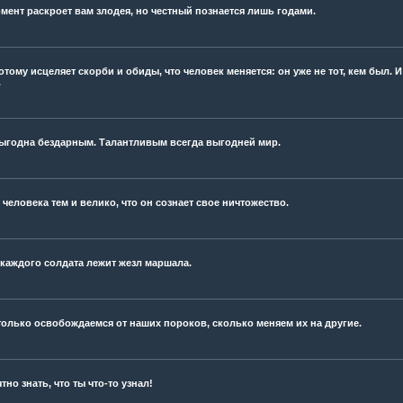
мент раскроет вам злодея, но честный познается лишь годами.
отому исцеляет скорби и обиды, что человек меняется: он уже не тот, кем был.
.
ыгодна бездарным. Талантливым всегда выгодней мир.
человека тем и велико, что он сознает свое ничтожество.
 каждого солдата лежит жезл маршала.
только освобождаемся от наших пороков, сколько меняем их на другие.
тно знать, что ты что-то узнал!