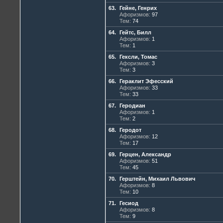
63.
Гейне, Генрих
Афоризмов:
97
Тем:
74
64.
Гейтс, Билл
Афоризмов:
1
Тем:
1
65.
Гексли, Томас
Афоризмов:
3
Тем:
3
66.
Гераклит Эфесский
Афоризмов:
33
Тем:
33
67.
Геродиан
Афоризмов:
1
Тем:
2
68.
Геродот
Афоризмов:
12
Тем:
17
69.
Герцен, Александр
Афоризмов:
51
Тем:
45
70.
Герштейн, Михаил Львович
Афоризмов:
8
Тем:
10
71.
Гесиод
Афоризмов:
8
Тем:
9