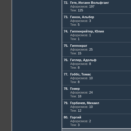
72.
Гете, Иоганн Вольфганг
Афоризмов:
197
Тем:
125
73.
Гинон, Альбер
Афоризмов:
3
Тем:
5
74.
Гиппенрейтер, Юлия
Афоризмов:
1
Тем:
1
75.
Гиппократ
Афоризмов:
25
Тем:
15
76.
Гитлер, Адольф
Афоризмов:
8
Тем:
8
77.
Гоббс, Томас
Афоризмов:
10
Тем:
8
78.
Гомер
Афоризмов:
24
Тем:
18
79.
Горбачев, Михаил
Афоризмов:
10
Тем:
12
80.
Горгий
Афоризмов:
2
Тем:
3