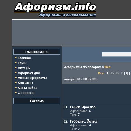
Главное меню
Главная
Темы
Афоризмы по авторам
»
Все
Авторы
Афоризм дня
Все
|
А
|
Б
|
В
|
Г
|
Д
|
Новые афоризмы
Авторы:
61
-
80
из
361
Контакты
Карта сайта
О проекте
Реклама
61.
Гашек, Ярослав
Афоризмов:
6
Тем:
7
62.
Геббельс, Йозеф
Афоризмов:
4
Тем:
2