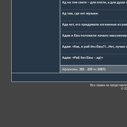
Ад на том свете – для плоти, а для души 
Ад там, где нет музыки.
Ада нет, его придумали изгнанные из рая
Адам и Ева положили начало массовому п
Адам: «Как, в рай без Евы?!...Нет, лучше 
Адам: «Рай без Евы – ад!»
Афоризмы:
201
-
220
из
10871
Все права на представл
© 20