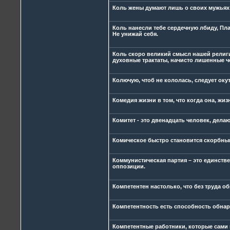
Коль жены думают лишь о своих мужьях; 
Коль нанесли тебе сердечную лбиду, Пла
Не унижай себя.
Коль скоро великий смысл нашей религи
духовные трактаты, начисто лишенные 
Колючую, чтоб не кололась, следует ок
Комедия жизни в том, что когда она, жизн
Комитет - это двенадцать человек, дела
Комическое быстро становится скорбным
Коммунистическая партия – это единстве
оппозиции.
Компетентен настолько, что без труда 
Компетентность есть способность обнар
Компетентные работники, которые сами п