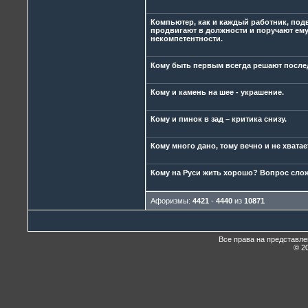
Компьютер, как и каждый работник, под
продвигают в должности и поручают ему 
некомпетентности.
Кому быть первым всегда решают после
Кому и камень на шее - украшение.
Кому и пинок в зад – критика снизу.
Кому много дано, тому вечно и не хватае
Кому на Руси жить хорошо? Вопрос сло
Афоризмы:
4421
-
4440
из
10871
Все права на представл
© 20