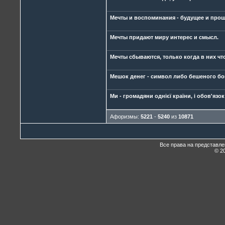
Мечты и воспоминания - будущее и прош
Мечты придают миру интерес и смысл.
Мечты сбываются, только когда в них что
Мешок денег - символ либо бешеного бо
Ми - громадяни однієї країни, і обов'язок
Афоризмы:
5221
-
5240
из
10871
Все права на представл
© 20