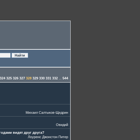
324
325
326
327
328
329
330
331
332
...
544
Михаил Салтыков-Щедрин
Овидий
годами видят друг друга?
Лоуренс Джонстон Питер