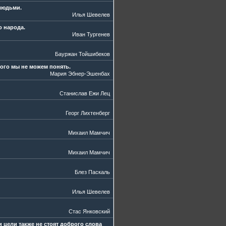
 людьми.
Илья Шевелев
о народа.
Иван Тургенев
Бауржан Тойшибеков
того мы не можем понять.
Мария Эбнер-Эшенбах
Станислав Ежи Лец
Георг Лихтенберг
Михаил Мамчич
Михаил Мамчич
Блез Паскаль
Илья Шевелев
Стас Янковский
 цели также не стоят доброго слова