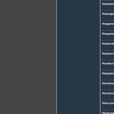
Неуваже
Неувяда
Неудачи 
Неудачи
Неужели
Неукрот
Неумест
Неуравн
Нехорош
Нехорошо
Неча ро
Нечестн