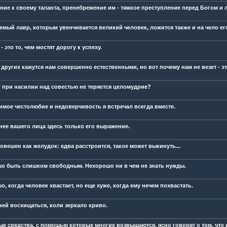
ние к своему таланта, пренебрежение им - тяжкое преступление перед Богом и
емый лавр, которым увенчивается великий человек, ложится также и на чело ег
- это то, чем мостят дорогу к успеху.
 других кажутся нам совершенно естественными, но вот почему нам не везет - э
 при насилии над совестью не теряется целомудрие?
имое честолюбие и недоверчивость я встречал всегда вместе.
нее вашего лица здесь только его выражение.
овешен как желудок: едва расстроится, такое может выкинуть...
о быть слишком свободным. Нехорошо ни в чем не знать нужды.
, когда человек хвастает, но еще хуже, когда ему нечем похвастать.
жей восхищаться, коли зеркало криво.
ые средства, с помощью которых многие возвышаются, ясно говорят о том, что и