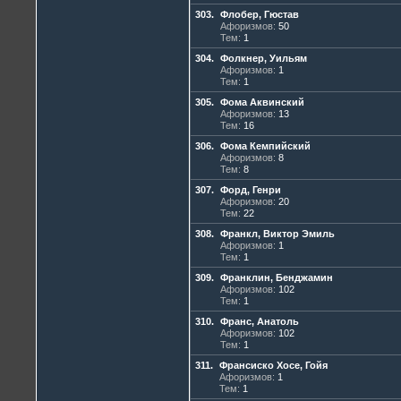
303.
Флобер, Гюстав
Афоризмов:
50
Тем:
1
304.
Фолкнер, Уильям
Афоризмов:
1
Тем:
1
305.
Фома Аквинский
Афоризмов:
13
Тем:
16
306.
Фома Кемпийский
Афоризмов:
8
Тем:
8
307.
Форд, Генри
Афоризмов:
20
Тем:
22
308.
Франкл, Виктор Эмиль
Афоризмов:
1
Тем:
1
309.
Франклин, Бенджамин
Афоризмов:
102
Тем:
1
310.
Франс, Анатоль
Афоризмов:
102
Тем:
1
311.
Франсиско Хосе, Гойя
Афоризмов:
1
Тем:
1