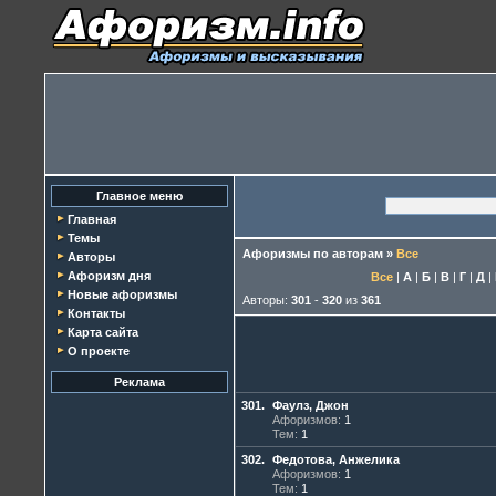
Главное меню
Главная
Темы
Афоризмы по авторам
»
Все
Авторы
Афоризм дня
Все
|
А
|
Б
|
В
|
Г
|
Д
|
Новые афоризмы
Авторы:
301
-
320
из
361
Контакты
Карта сайта
О проекте
Реклама
301.
Фаулз, Джон
Афоризмов:
1
Тем:
1
302.
Федотова, Анжелика
Афоризмов:
1
Тем:
1