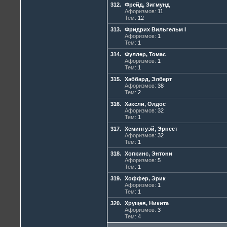
312.
Фрейд, Зигмунд
Афоризмов:
11
Тем:
12
313.
Фридрих Вильгельм I
Афоризмов:
1
Тем:
1
314.
Фуллер, Томас
Афоризмов:
1
Тем:
1
315.
Хаббард, Элберт
Афоризмов:
38
Тем:
2
316.
Хаксли, Олдос
Афоризмов:
32
Тем:
1
317.
Хемингуэй, Эрнест
Афоризмов:
32
Тем:
1
318.
Хопкинс, Энтони
Афоризмов:
5
Тем:
1
319.
Хоффер, Эрик
Афоризмов:
1
Тем:
1
320.
Хрущев, Никита
Афоризмов:
3
Тем:
4