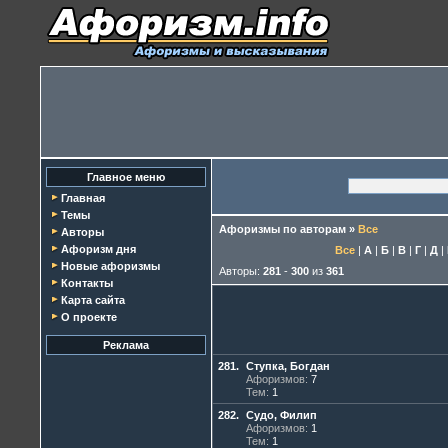
Главное меню
Главная
Темы
Афоризмы по авторам
»
Все
Авторы
Афоризм дня
Все
|
А
|
Б
|
В
|
Г
|
Д
|
Новые афоризмы
Авторы:
281
-
300
из
361
Контакты
Карта сайта
О проекте
Реклама
281.
Ступка, Богдан
Афоризмов:
7
Тем:
1
282.
Судо, Филип
Афоризмов:
1
Тем:
1