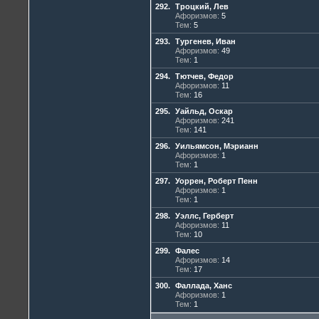
292.
Троцкий, Лев
Афоризмов:
5
Тем:
5
293.
Тургенев, Иван
Афоризмов:
49
Тем:
1
294.
Тютчев, Федор
Афоризмов:
11
Тем:
16
295.
Уайльд, Оскар
Афоризмов:
241
Тем:
141
296.
Уильямсон, Мэрианн
Афоризмов:
1
Тем:
1
297.
Уоррен, Роберт Пенн
Афоризмов:
1
Тем:
1
298.
Уэллс, Герберт
Афоризмов:
11
Тем:
10
299.
Фалес
Афоризмов:
14
Тем:
17
300.
Фаллада, Ханс
Афоризмов:
1
Тем:
1