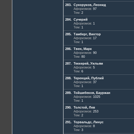
283.
Сухоруков, Леонид
Афоризмов:
97
Тем:
2
284.
Сучерий
Афоризмов:
1
Тем:
1
285.
Тамберг, Виктор
Афоризмов:
17
Тем:
1
286.
Твен, Марк
Афоризмов:
90
Тем:
80
287.
Теккерей, Уильям
Афоризмов:
5
Тем:
6
288.
Теренций, Публий
Афоризмов:
37
Тем:
1
289.
Тойшибеков, Бауржан
Афоризмов:
1025
Тем:
1
290.
Толстой, Лев
Афоризмов:
253
Тем:
2
291.
Торвальдс, Линус
Афоризмов:
8
Тем:
3